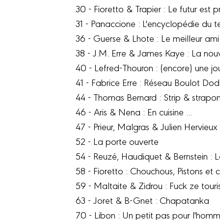
30 - Fioretto & Trapier : Le futur est 
31 - Panaccione : L'encyclopédie du t
36 - Guerse & Lhote : Le meilleur ami
38 - J.M. Erre & James Kaye : La nouv
40 - Lefred-Thouron : (encore) une jo
41 - Fabrice Erre : Réseau Boulot Do
44 - Thomas Bernard : Strip & strapon
46 - Aris & Nena : En cuisine ...
47 - Prieur, Malgras & Julien Hervieux
52 - La porte ouverte
54 - Reuzé, Haudiquet & Bernstein : L
58 - Fioretto : Chouchous, Pistons et
59 - Maltaite & Zidrou : Fuck ze touri
63 - Joret & B-Gnet : Chapatanka
70 - Libon : Un petit pas pour l'hom