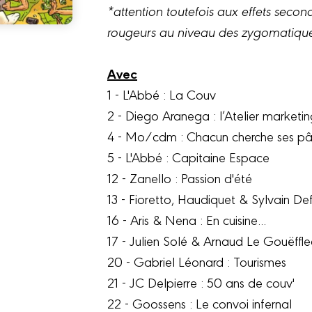
*attention toutefois aux effets sec
rougeurs au niveau des zygomatique
Avec
1 - L'Abbé : La Couv
2 - Diego Aranega : l’Atelier marketi
4 - Mo/cdm : Chacun cherche ses pâ
5 - L'Abbé : Capitaine Espace
12 - Zanello : Passion d'été
13 - Fioretto, Haudiquet & Sylvain Deff
16 - Aris & Nena : En cuisine...
17 - Julien Solé & Arnaud Le Gouëffle
20 - Gabriel Léonard : Tourismes
21 - JC Delpierre : 50 ans de couv'
22 - Goossens : Le convoi infernal