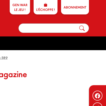
GEN WAR
ABONNEMENT
LE JEU !
L'ÉCHOPPE !
o 589
magazine