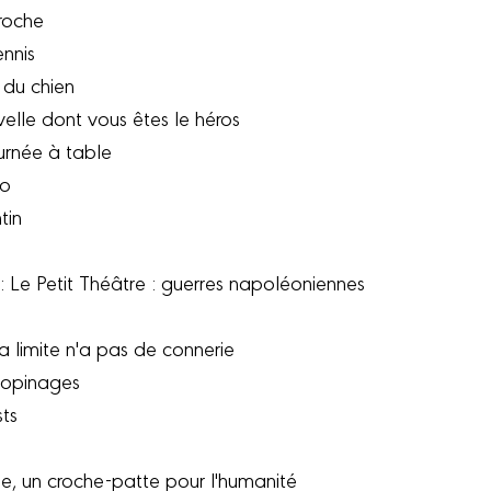
proche
ennis
 du chien
elle dont vous êtes le héros
urnée à table
do
tin
 : Le Petit Théâtre : guerres napoléoniennes
a limite n'a pas de connerie
 copinages
sts
me, un croche-patte pour l'humanité