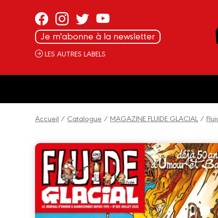
Panneau de gestion des cookies
Je m'abonne à la newsletter
LES AUTRES LABELS
Accueil
/
Catalogue
/
MAGAZINE FLUIDE GLACIAL
/
Flu