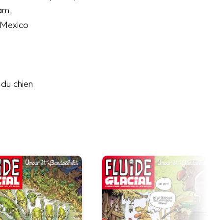
ram
à Mexico
 du chien