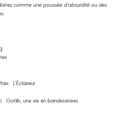
ondaires comme une poussée d’absurdité ou des
s.
ng
tes
aix : L’Éclaireur
c : Gotlib, une vie en bandessinées