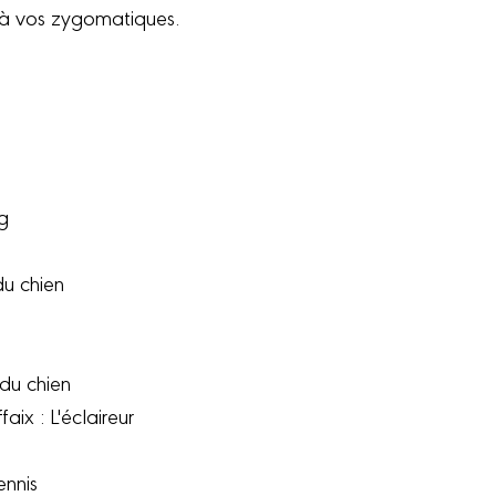
 à vos zygomatiques.
ng
du chien
 du chien
aix : L'éclaireur
ennis