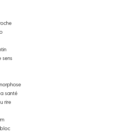
proche
do
tin
e sens
amorphose
la santé
 rire
am
 bloc