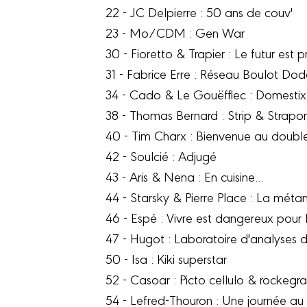
22 - JC Delpierre : 50 ans de couv'
23 - Mo/CDM : Gen War
30 - Fioretto & Trapier : Le futur est 
31 - Fabrice Erre : Réseau Boulot Do
34 - Cado & Le Gouëfflec : Domestix
38 - Thomas Bernard : Strip & Strapon
40 - Tim Charx : Bienvenue au doubl
42 - Soulcié : Adjugé
43 - Aris & Nena : En cuisine...
44 - Starsky & Pierre Place : La mét
46 - Espé : Vivre est dangereux pour 
47 - Hugot : Laboratoire d'analyses du
50 - Isa : Kiki superstar
52 - Casoar : Picto cellulo & rockegr
54 - Lefred-Thouron : Une journée au