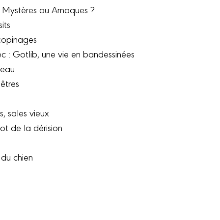
 : Mystères ou Arnaques ?
its
 copinages
c : Gotlib, une vie en bandessinées
 beau
nêtres
, sales vieux
ot de la dérision
 du chien