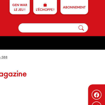
GEN WAR
ABONNEMENT
LE JEU !
L'ÉCHOPPE !
o 588
magazine