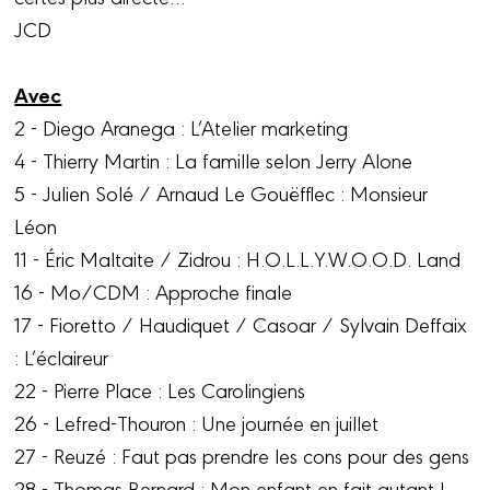
JCD
Avec
2 - Diego Aranega : L’Atelier marketing
4 - Thierry Martin : La famille selon Jerry Alone
5 - Julien Solé / Arnaud Le Gouëfflec : Monsieur
Léon
11 - Éric Maltaite / Zidrou : H.O.L.L.Y.W.O.O.D. Land
16 - Mo/CDM : Approche finale
17 - Fioretto / Haudiquet / Casoar / Sylvain Deffaix
: L’éclaireur
22 - Pierre Place : Les Carolingiens
26 - Lefred-Thouron : Une journée en juillet
27 - Reuzé : Faut pas prendre les cons pour des gens
28 - Thomas Bernard : Mon enfant en fait autant !