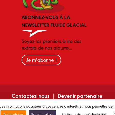
ABONNEZ-VOUS À LA
NEWSLETTER FLUIDE GLACIAL
Soyez les premiers à lire des
extraits de nos albums...
Je m'abonne !
Contactez-nous
Devenir partenaire
des informations adaptées à vos centres d'intérêts et nous permettre de 
gales
C.G.V.
Conditions d’utilisation
Vie priv
Tout refuser
Personnaliser
Politique de confidentialité