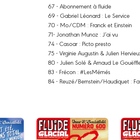
67 - Abonnement à fluide
69 - Gabriel Léonard : Le Service
70 - Mo/CDM : Franck et Einstein
71- Jonathan Munoz : J’ai vu
74 - Casoar : Picto presto
75 - Virginie Augustin & Julien Hervieu
80 - Julien Solé & Arnaud Le Gouëffl
83 - Frécon : #LesMémés
84 - Reuzé/Bernstein/Haudiquet : Fa