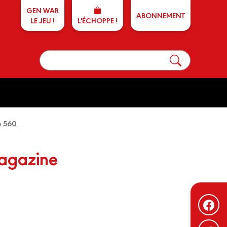
GEN WAR
ABONNEMENT
LE JEU !
L'ÉCHOPPE !
o 560
magazine