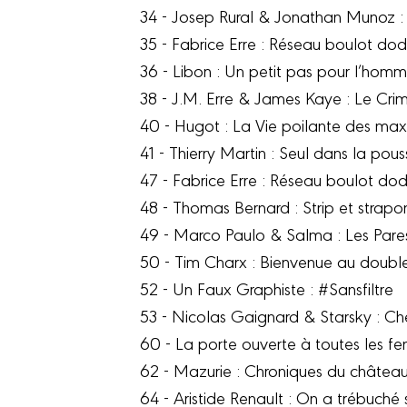
34 - Josep Rural & Jonathan Munoz : 
35 - Fabrice Erre : Réseau boulot do
36 - Libon : Un petit pas pour l’hom
38 - J.M. Erre & James Kaye : Le Cri
40 - Hugot : La Vie poilante des ma
41 - Thierry Martin : Seul dans la pous
47 - Fabrice Erre : Réseau boulot do
48 - Thomas Bernard : Strip et strapon
49 - Marco Paulo & Salma : Les Pare
50 - Tim Charx : Bienvenue au doubl
52 - Un Faux Graphiste : #Sansfiltre
53 - Nicolas Gaignard & Starsky : Ch
60 - La porte ouverte à toutes les fe
62 - Mazurie : Chroniques du château
64 - Aristide Renault : On a trébuché s