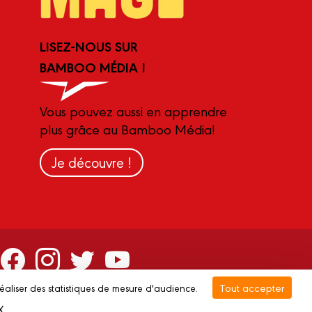
LISEZ-NOUS SUR
BAMBOO MÉDIA !
Vous pouvez aussi en apprendre
plus grâce au Bamboo Média!
Je découvre !
Tout accepter
réaliser des statistiques de mesure d'audience.
ée
Gestion des cookies
Recyclage
X
Masquer le bandeau des cookies