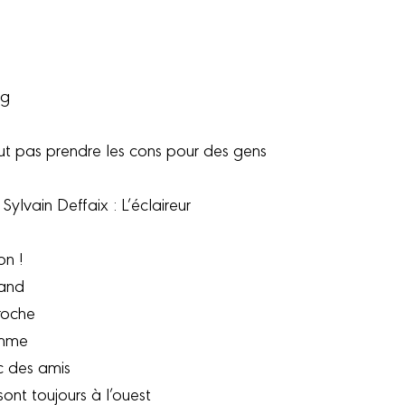
ng
ut pas prendre les cons pour des gens
ylvain Deffaix : L’éclaireur
on !
Land
proche
omme
c des amis
ont toujours à l’ouest