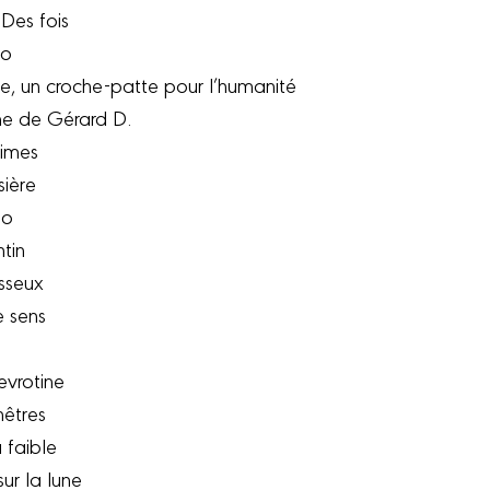
Des fois
do
me, un croche-patte pour l’humanité
me de Gérard D.
ximes
sière
do
tin
sseux
e sens
evrotine
nêtres
 faible
ur la lune