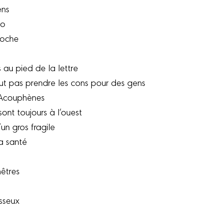
ens
do
proche
au pied de la lettre
ut pas prendre les cons pour des gens
: Acouphènes
ont toujours à l’ouest
un gros fragile
la santé
nêtres
sseux