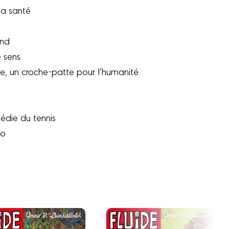
la santé
and
 sens
me, un croche-patte pour l’humanité
édie du tennis
do