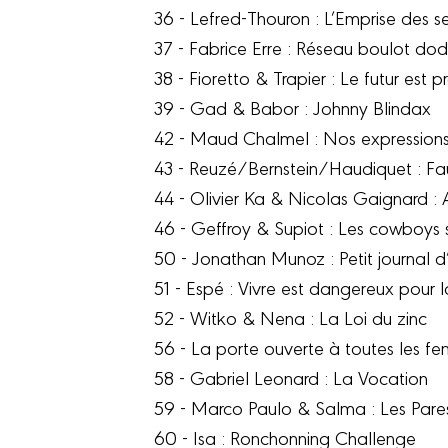
36 - Lefred-Thouron : L’Emprise des s
37 - Fabrice Erre : Réseau boulot do
38 - Fioretto & Trapier : Le futur est 
39 - Gad & Babor : Johnny Blindax
42 - Maud Chalmel : Nos expressions 
43 - Reuzé/Bernstein/Haudiquet : Fa
44 - Olivier Ka & Nicolas Gaignard 
46 - Geffroy & Supiot : Les cowboys s
50 - Jonathan Munoz : Petit journal d’
51 - Espé : Vivre est dangereux pour 
52 - Witko & Nena : La Loi du zinc
56 - La porte ouverte à toutes les fe
58 - Gabriel Leonard : La Vocation
59 - Marco Paulo & Salma : Les Pare
60 - Isa : Ronchonning Challenge