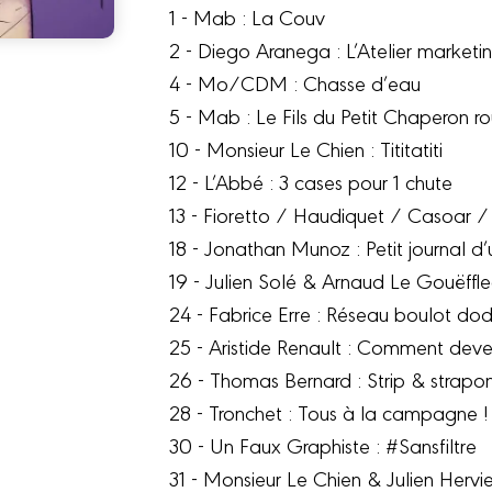
1 - Mab : La Couv
2 - Diego Aranega : L’Atelier marketi
4 - Mo/CDM : Chasse d’eau
5 - Mab : Le Fils du Petit Chaperon r
10 - Monsieur Le Chien : Tititatiti
12 - L’Abbé : 3 cases pour 1 chute
13 - Fioretto / Haudiquet / Casoar / S
18 - Jonathan Munoz : Petit journal d’
19 - Julien Solé & Arnaud Le Gouëffl
24 - Fabrice Erre : Réseau boulot do
25 - Aristide Renault : Comment deve
26 - Thomas Bernard : Strip & strapon
28 - Tronchet : Tous à la campagne !
30 - Un Faux Graphiste : #Sansfiltre
31 - Monsieur Le Chien & Julien Hervi