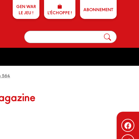
GEN WAR
ABONNEMENT
LE JEU !
L'ÉCHOPPE !
o 564
magazine