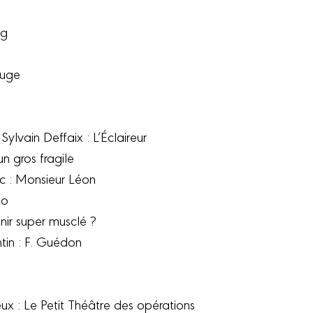
ng
ouge
ylvain Deffaix : L’Éclaireur
un gros fragile
ec : Monsieur Léon
do
nir super musclé ?
tin : F. Guédon
eux : Le Petit Théâtre des opérations