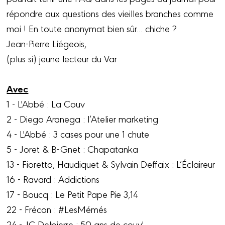
répondre aux questions des vieilles branches comme
moi ! En toute anonymat bien sûr... chiche ?
Jean-Pierre Liégeois,
(plus si) jeune lecteur du Var
Avec
1 - L'Abbé : La Couv
2 - Diego Aranega : l’Atelier marketing
4 - L'Abbé : 3 cases pour une 1 chute
5 - Joret & B-Gnet : Chapatanka
13 - Fioretto, Haudiquet & Sylvain Deffaix : L’Éclaireur
16 - Ravard : Addictions
17 - Boucq : Le Petit Pape Pie 3,14
22 - Frécon : #LesMémés
24 - JC Delpierre : 50 ans de couv'