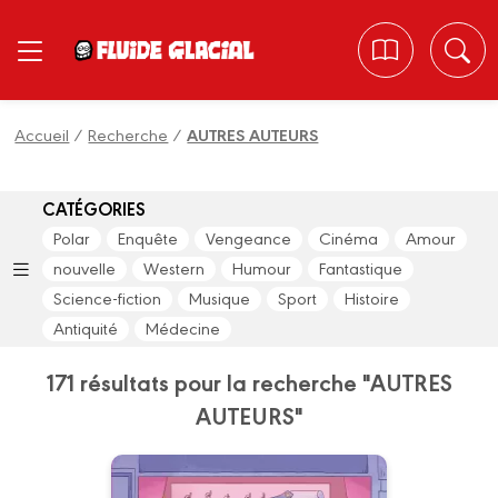
Panneau de gestion des cookies
Accueil
/
Recherche
/
AUTRES AUTEURS
CATÉGORIES
Polar
Enquête
Vengeance
Cinéma
Amour
nouvelle
Western
Humour
Fantastique
Science-fiction
Musique
Sport
Histoire
Antiquité
Médecine
171 résultats pour la recherche "AUTRES
AUTEURS"