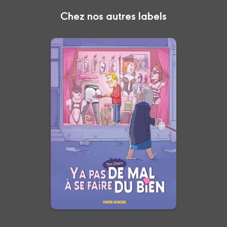
Chez nos autres labels
Ya pas de mal à se
faire du bien
Tome 01
01/07/2026
Date de parution :
Une BD sur notre rapport intime
au désir et à l'éducation
sexuelle dans notre société
contemporaine.
En voir +