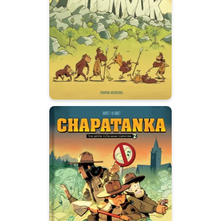
Tome 01
13/05/2026
Date de parution :
Un drôle d'album qui raconte
l'origine de l'humour !
Chapatanka
Tome 02
04/03/2026
Date de parution :
À Chapatanka, les fantômes
n’ont pas trouvé le repos… et
c’est la shérif Maddie, aidée de
Pratt et George, qui doit sortir la
ville de ce foutu pétrin !