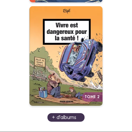
Vivre est
dangereux pour la
santé
Tome 02
07/01/2026
Date de parution :
Un concentré d’humour noir à
mourir de rire !
Autres tomes
TOME 2
+ d'albums