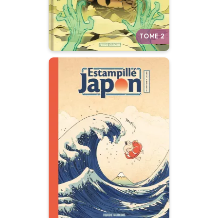
Autres tomes
TOME 2
Estampillé Japon
04/03/2026
Date de parution :
Une vision délirante et
détournée du Japon
traditionnel.