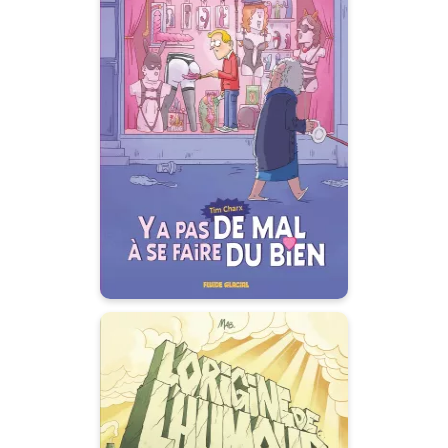
Ya pas de mal à se
faire du bien
Tome 01
01/07/2026
Date de parution :
Une BD sur notre rapport intime
au désir et à l'éducation
sexuelle dans notre société
contemporaine.
L' Origine de
l'humour