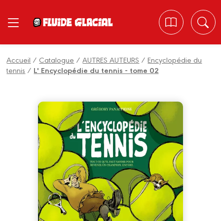
Panneau de gestion des cookies
Accueil
/
Catalogue
/
AUTRES AUTEURS
/
Encyclopédie du
tennis
/
L' Encyclopédie du tennis - tome 02