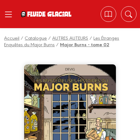
Panneau de gestion des cookies
Accueil
/
Catalogue
/
AUTRES AUTEURS
/
Les Étranges
Enquêtes du Major Burns
/
Major Burns - tome 02