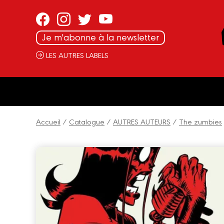
Panneau de gestion des cookies
Je m'abonne à la newsletter
LES AUTRES LABELS
Accueil
/
Catalogue
/
AUTRES AUTEURS
/
The zumbies