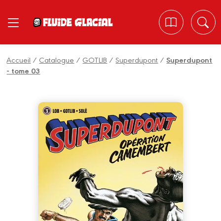
Panneau de gestion des cookies
Accueil
/
Catalogue
/
GOTLIB
/
Superdupont
/
Superdupont
- tome 03