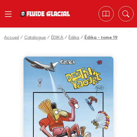
Panneau de gestion des cookies
Accueil
/
Catalogue
/
ÉDIKA
/
Édika
/
Édika - tome 19