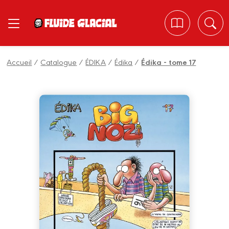
Panneau de gestion des cookies
Accueil
/
Catalogue
/
ÉDIKA
/
Édika
/
Édika - tome 17