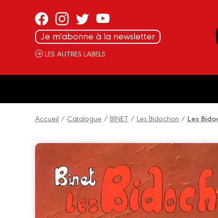
Panneau de gestion des cookies
Je m'abonne à la newsletter
LES AUTRES LABELS
Accueil
/
Catalogue
/
BINET
/
Les Bidochon
/
Les Bido