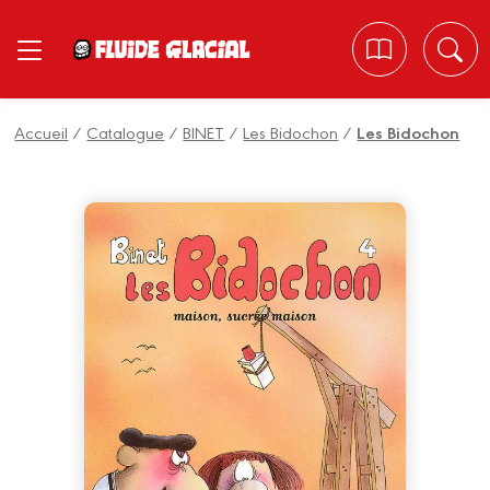
Panneau de gestion des cookies
Accueil
/
Catalogue
/
BINET
/
Les Bidochon
/
Les Bidochon