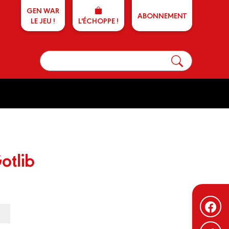
GEN WAR
ABONNEMENT
LE JEU !
L'ÉCHOPPE !
otlib