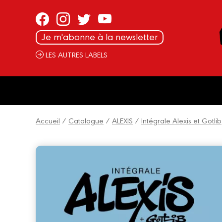
Panneau de gestion des cookies
Je m'abonne à la newsletter
LES AUTRES LABELS
Accueil
/
Catalogue
/
ALEXIS
/
Intégrale Alexis et Gotlib