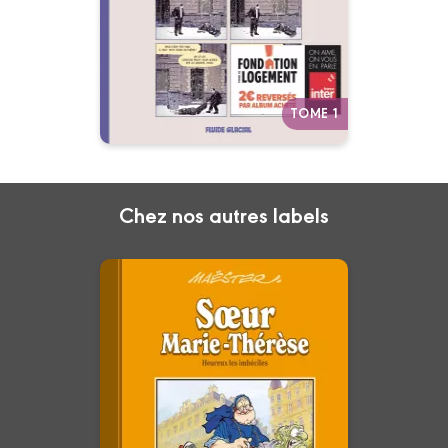
Fondation pour le Logement (ex
Abbé Pierre). 2€ de reversés à
la Fondation pour chaque
achat.
Autres tomes
TOME 1
Chez nos autres labels
Les albums cultes
Fluide Glacial
Tome 06 : Sœur
Marie-Thérèse
02/04/2025
Date de parution :