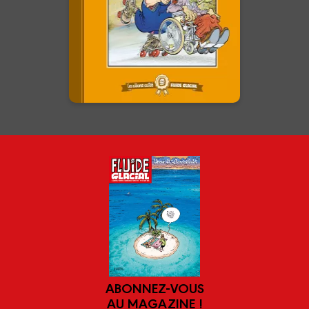
Découvrez ou redécouvrez 10
albums cultes de Fluide Glacial.
En voir +
ABONNEZ-VOUS
AU MAGAZINE !