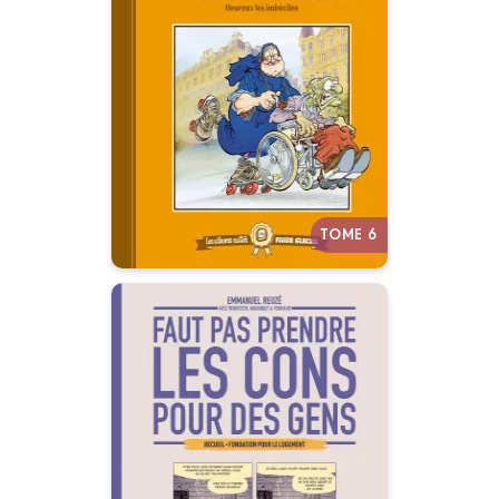
Fluide Glacial
Tome 06 : Sœur Marie-
Thérèse
02/04/2025
Date de parution :
Découvrez ou redécouvrez 10
albums cultes de Fluide Glacial.
Autres tomes
TOME 6
Faut pas prendre
les cons pour des
gens · Fondation
pour le Logement
13/11/2025
Date de parution :
Faut pas prendre les cons pour
des gens mais vu par la