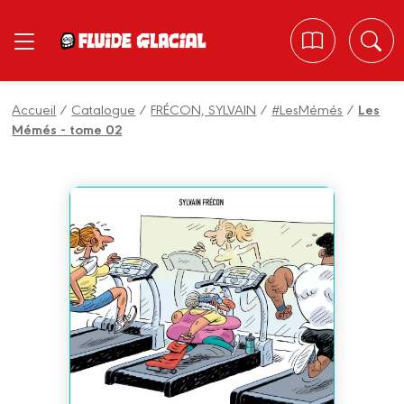
Panneau de gestion des cookies
Accueil
/
Catalogue
/
FRÉCON, SYLVAIN
/
#LesMémés
/
Les
Mémés - tome 02