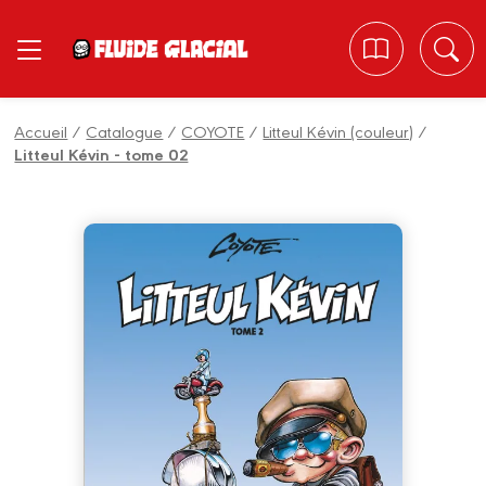
Panneau de gestion des cookies
Accueil
/
Catalogue
/
COYOTE
/
Litteul Kévin (couleur)
/
Litteul Kévin - tome 02