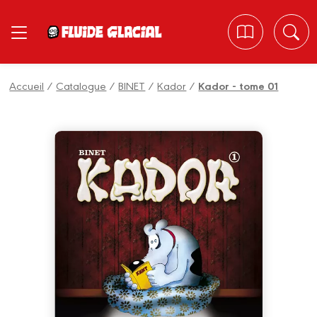
Panneau de gestion des cookies
Accueil
/
Catalogue
/
BINET
/
Kador
/
Kador - tome 01