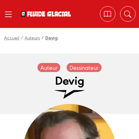
Panneau de gestion des cookies
Accueil
/
Auteurs
/
Devig
Auteur
Dessinateur
Devig