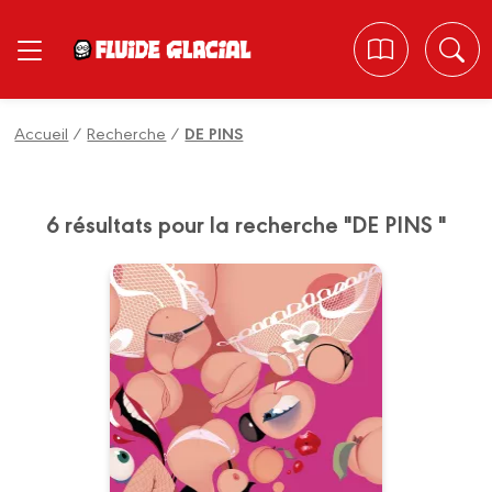
Panneau de gestion des cookies
Accueil
/
Recherche
/
DE PINS
6 résultats pour la recherche "DE PINS "
Péchés Mignons -
Intégrale
03/11/2021
Date de parution :
L'intégrale de la série culte et
sexy par l'auteur de
Zombillénium.