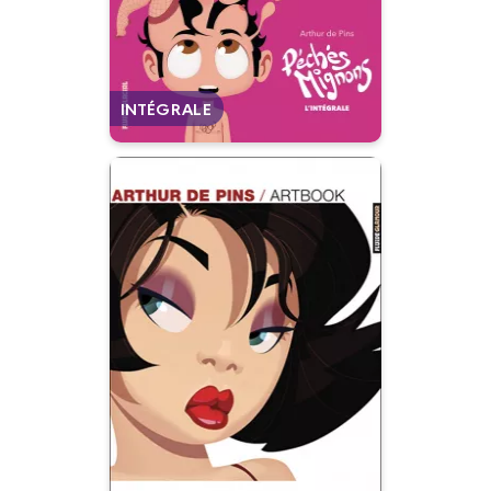
Autres tomes
INTÉGRALE
Artbook - Arthur
de Pins
17/09/2007
Date de parution :
Au tour d'Arthur de se dévoiler !