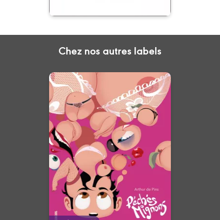
Chez nos autres labels
Péchés Mignons -
Intégrale
03/11/2021
Date de parution :
L'intégrale de la série culte et
sexy par l'auteur de
Zombillénium.