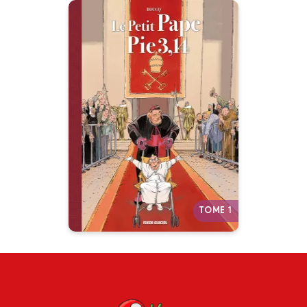
Le Petit Pape Pie
3,14
Tome 01 - Tirage Luxe
26/01/2022
Date de parution :
Habemus Papam ! Boucq
revient chez Fluide Glacial pour
nous présenter le nouveau Pape
Pie 3,14 dans ce tirage de luxe
en N&B.
TOME 1