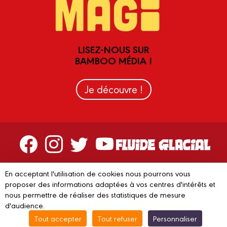
LISEZ-NOUS SUR
BAMBOO MÉDIA !
Je découvre !
Contactez-nous
En acceptant l'utilisation de cookies nous pourrons vous
Devenir partenaire
proposer des informations adaptées à vos centres d'intérêts et
nous permettre de réaliser des statistiques de mesure
d'audience.
Tout accepter
Tout refuser
Personnaliser
© 2023 FLUIDE GLACIAL
Mentions légales
C.G.V.
Conditions