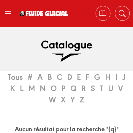
Panneau de gestion des cookies
Catalogue
Tous
#
A
B
C
D
E
F
G
H
I
J
K
L
M
N
O
P
Q
R
S
T
U
V
W
X
Y
Z
Aucun résultat pour la recherche "{q}"