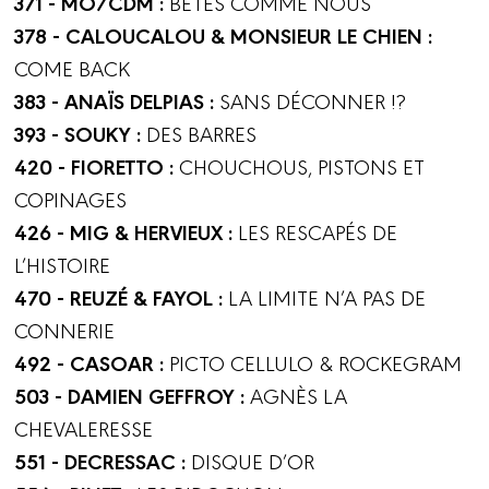
371 - MO/CDM :
BÊTES COMME NOUS
378 - CALOUCALOU & MONSIEUR LE CHIEN :
COME BACK
383 - ANAÏS DELPIAS :
SANS DÉCONNER !?
393 - SOUKY :
DES BARRES
420 - FIORETTO :
CHOUCHOUS, PISTONS ET
COPINAGES
426 - MIG & HERVIEUX :
LES RESCAPÉS DE
L’HISTOIRE
470 - REUZÉ & FAYOL :
LA LIMITE N’A PAS DE
CONNERIE
492 - CASOAR :
PICTO CELLULO & ROCKEGRAM
503 - DAMIEN GEFFROY :
AGNÈS LA
CHEVALERESSE
551 - DECRESSAC :
DISQUE D’OR