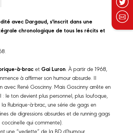
édité avec Dargaud, s'inscrit dans une
ntégrale chronologique de tous les récits et
68.
brique-à-brac
Gai Luron
et
. À partir de 1968,
ommence à affirmer son humour absurde. Il
m avec René Goscinny. Mais Goscinny arrête en
l : le ton devient plus personnel, plus loufoque,
t la Rubrique-à-brac, une série de gags en
nes de digressions absurdes et de running gags
 coccinelle qui commente).
ent une “vedette” de la BD d’humour.