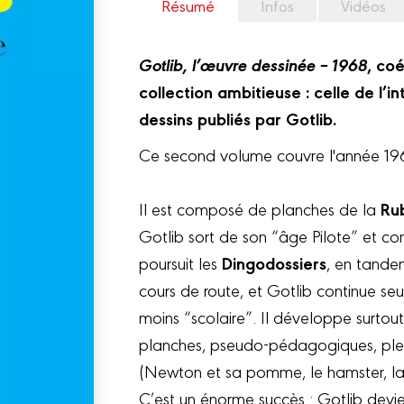
Résumé
Infos
Vidéos
Gotlib, l’œuvre dessinée – 1968
, co
collection ambitieuse : celle de l’i
dessins publiés par Gotlib.
Ce second volume couvre l'année 19
Ru
Il est composé de planches de la
Gotlib sort de son “âge Pilote” et c
Dingodossiers
poursuit les
, en tande
cours de route, et Gotlib continue seu
moins “scolaire”. Il développe surtou
planches, pseudo-pédagogiques, plei
(Newton et sa pomme, le hamster, la
C’est un énorme succès : Gotlib devi