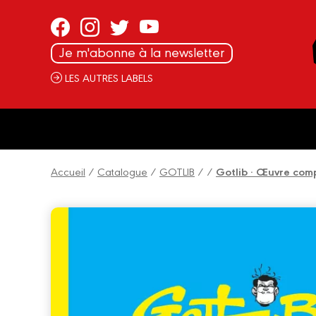
Panneau de gestion des cookies
Je m'abonne à la newsletter
LES AUTRES LABELS
Accueil
/
Catalogue
/
GOTLIB
/
/
Gotlib · Œuvre comp