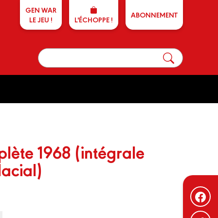
GEN WAR
ABONNEMENT
LE JEU !
L'ÉCHOPPE !
lète 1968 (intégrale
acial)